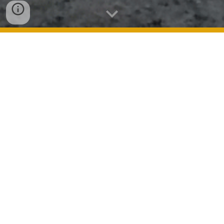
Foto: "Bahía lluviosa" Olas Altas, Colima. Salvador Martínez. 2014